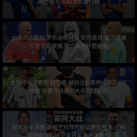
姆巴佩 心态崩溃肘击门将
38岁荷兰裁判 罗布迪佩林克 突然离世 曾因涉嫌
引诱猥亵被捕 死亡真相扑塑迷离
世界杯半决赛前 姆巴佩 疑似注射黑袍纠察队V化
合物 是要开挂逆天大杀西班牙吗
世界杯半决赛 英格兰对阵阿根廷赛前预测 三狮
军团能否打破卫冕冠军冲进决赛？