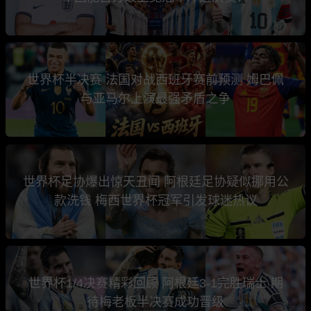
世界杯半决赛 法国对战西班牙赛前预测 姆巴佩
与亚马尔上演最强矛盾之争
世界杯足协爆出惊天丑闻 阿根廷足协疑似挪用公
款洗钱 梅西世界杯冠军引发球迷热议
世界杯1/4决赛精彩回顾 阿根廷3-1完胜瑞士 期
待梅老板半决赛成功晋级