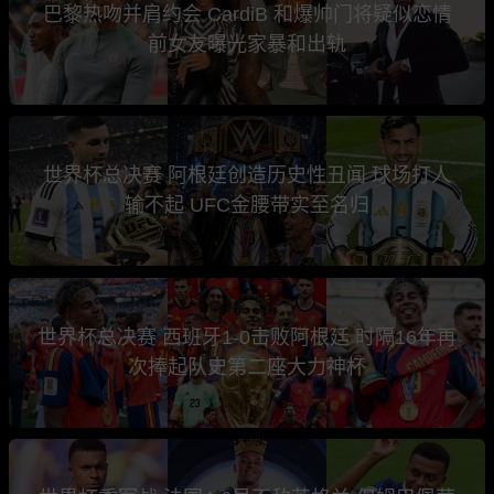
巴黎热吻并肩约会 CardiB 和爆帅门将疑似恋情
前女友曝光家暴和出轨
世界杯总决赛 阿根廷创造历史性丑闻 球场打人
输不起 UFC金腰带实至名归
世界杯总决赛 西班牙1-0击败阿根廷 时隔16年再
次捧起队史第二座大力神杯