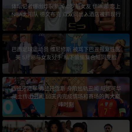
体坛记者爆出炸裂新闻 C罗前女友 伊琳娜 恋上
NBA太阳队 德文布克 双双同出入酒店被抓现行
巴西足球运动员 维尼修斯 被骂下巴丑报复性医
美 5月刚与女友分手 私下偷偷复合陪同变脸
西班牙冠军 弗兰托雷斯 身陷出轨丑闻 与妮可华
莱士传出丑闻 10天内完成情场和赛场的两大巅
峰时刻