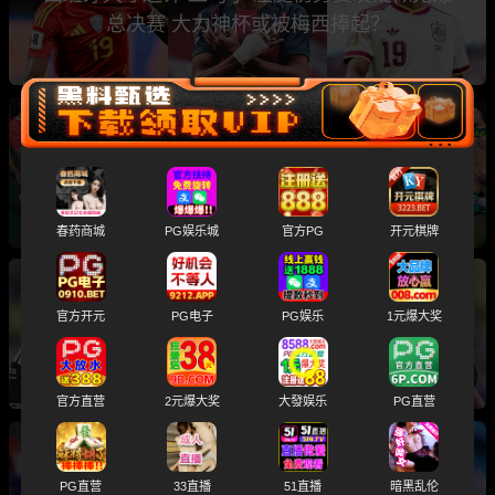
总决赛 大力神杯或被梅西捧起？
欧美极品尤物 化身六大性感足球宝贝 在世界杯
主题性下群P乱交
春药商城
PG娱乐城
官方PG
开元棋牌
斯洛文尼亚名哨 温契奇 涉黄涉毒黑历史大曝光
官方开元
PG电子
PG娱乐
1元爆大奖
入选世界杯总决赛主裁判引发球迷热议
官方直营
2元爆大奖
大發娱乐
PG直营
2026世界杯总决赛前瞻分析 卫冕冠军阿根廷与
PG直营
33直播
51直播
暗黑乱伦