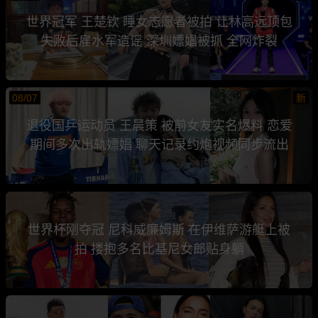
世界冠军 王楚钦 睡女志愿者被拍 让林高远顶包
失败后雇水军造谣 深圳嫖娼被抓 全网炸裂
08/07
新
退役国乒运动员 王晨策 被前女友实名爆料 恋爱
期间多次出轨嫖娼 聊天记录约炮视频同步流出
世界杯刚夺冠 尼科威廉姆斯 在伊维萨游艇上被
拍 搂抱多名比基尼女郎贴身躺