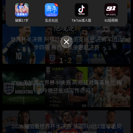
西班牙将上演巅峰之战
破解17岁
乱伦社区
TikTok成人版
91短视频
世界杯半决赛 阿根廷2-1绝杀英格兰 三狮军团止
步四强 梅西带队杀进总决赛
2026美加墨世界杯半决赛 阿根廷对阵英格兰 梅
西今晚还能续写传奇吗？
2026美加墨世界杯半决赛 法国队0比2爆冷出局