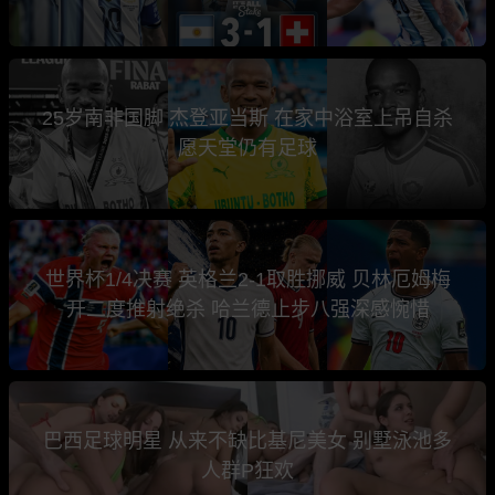
25岁南非国脚 杰登亚当斯 在家中浴室上吊自杀
愿天堂仍有足球
世界杯1/4决赛 英格兰2-1取胜挪威 贝林厄姆梅
开二度推射绝杀 哈兰德止步八强深感惋惜
巴西足球明星 从来不缺比基尼美女 别墅泳池多
人群P狂欢