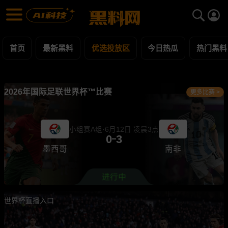
优选投放区 黑料合集 - 黑料网
优选投放区 每日更新黑料吃瓜爆料
首页
最新黑料
优选投放区
今日热瓜
热门黑料
2026年国际足联世界杯™比赛
更多比赛 >
小组赛A组·6月12日 凌晨3点
0
3
墨西哥
南非
世界杯直播入口