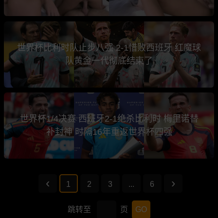
世界杯比利时队止步八强 2-1惜败西班牙 红魔球
队黄金一代彻底结束了
世界杯1/4决赛 西班牙2-1绝杀比利时 梅里诺替
补封神 时隔16年重返世界杯四强
1
2
3
...
6
跳转至
页
GO