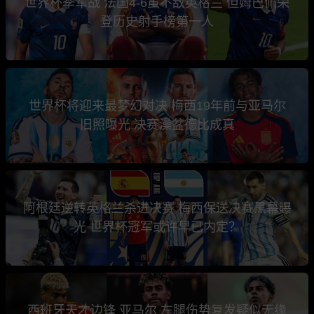
世界杯季军战 法国4-6虽不敌英格兰 但姆巴佩荣
登历史射手榜第一人
世界杯将迎来最梦幻对决 梅西19年前与亚马尔
旧照曝光 决赛澡盆德比成真
阿根廷逆转英格兰杀进决赛 梅西保送决赛黑幕曝
光 世界杯冠军或许早已内定？
西班牙天才边锋 亚马尔 左腿伤势复发疑似无缘